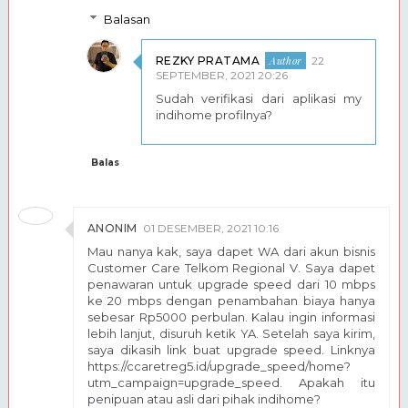
Balasan
REZKY PRATAMA
22
SEPTEMBER, 2021 20:26
Sudah verifikasi dari aplikasi my
indihome profilnya?
Balas
ANONIM
01 DESEMBER, 2021 10:16
Mau nanya kak, saya dapet WA dari akun bisnis
Customer Care Telkom Regional V. Saya dapet
penawaran untuk upgrade speed dari 10 mbps
ke 20 mbps dengan penambahan biaya hanya
sebesar Rp5000 perbulan. Kalau ingin informasi
lebih lanjut, disuruh ketik YA. Setelah saya kirim,
saya dikasih link buat upgrade speed. Linknya
https://ccaretreg5.id/upgrade_speed/home?
utm_campaign=upgrade_speed. Apakah itu
penipuan atau asli dari pihak indihome?