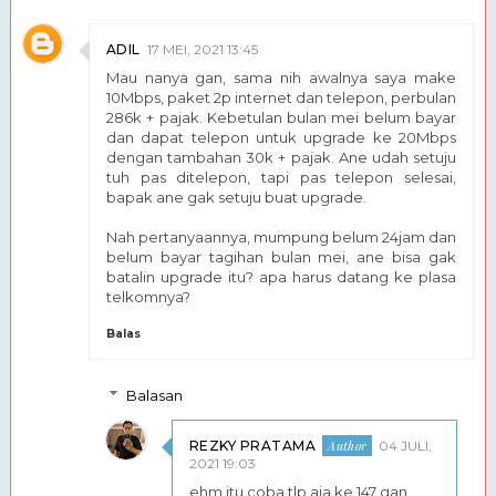
ADIL
17 MEI, 2021 13:45
Mau nanya gan, sama nih awalnya saya make
10Mbps, paket 2p internet dan telepon, perbulan
286k + pajak. Kebetulan bulan mei belum bayar
dan dapat telepon untuk upgrade ke 20Mbps
dengan tambahan 30k + pajak. Ane udah setuju
tuh pas ditelepon, tapi pas telepon selesai,
bapak ane gak setuju buat upgrade.
Nah pertanyaannya, mumpung belum 24jam dan
belum bayar tagihan bulan mei, ane bisa gak
batalin upgrade itu? apa harus datang ke plasa
telkomnya?
Balas
Balasan
REZKY PRATAMA
04 JULI,
2021 19:03
ehm itu coba tlp aja ke 147 gan