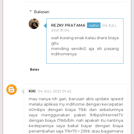
Balasan
REZKY PRATAMA
04 JULI,
2021 19:04
wah kurang enak kalau share biaya
gitu
mending sendiri2 aja sih pasang
indihomenya
Balas
KIKI
04 JULI, 2021 01:42
mau nanya nih gan, barusan abis update speed
melalui aplikasi my indihome dengan kecepatan
40mbps dengan biaya 75rb dan sebelumnya
saya menggunakan paket 1Mbps/internetTV
dengan biaya 176rb/bln. nah apakah itu nantinya
kedepannya saya bakal bayar dengan biaya
penambahan saja 176+75 = 251rb atau bagaimana