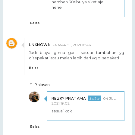
nambah 30ribu ya sikat aja
hehe
Balas
UNKNOWN
24 MARET, 2021 16:46
Jadi biaya gmna gan,, sesuai tambahan yg
disepakati atau malah lebih dari yg di sepakati
Balas
Balasan
REZKY PRATAMA
04 JULI,
2021 19:02
sesuai kok
Balas