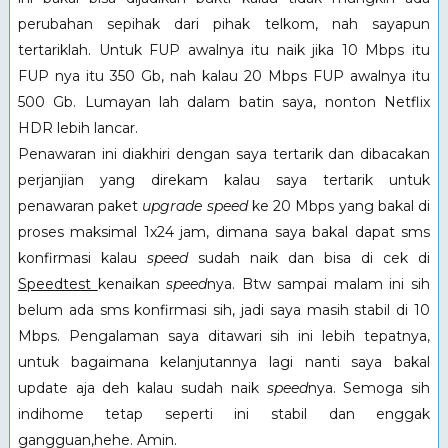
perubahan sepihak dari pihak telkom, nah sayapun
tertariklah. Untuk FUP awalnya itu naik jika 10 Mbps itu
FUP nya itu 350 Gb, nah kalau 20 Mbps FUP awalnya itu
500 Gb. Lumayan lah dalam batin saya, nonton Netflix
HDR lebih lancar.
Penawaran ini diakhiri dengan saya tertarik dan dibacakan
perjanjian yang direkam kalau saya tertarik untuk
penawaran paket
upgrade speed
ke 20 Mbps yang bakal di
proses maksimal 1x24 jam, dimana saya bakal dapat sms
konfirmasi kalau
speed
sudah naik dan bisa di cek di
Speedtest
kenaikan
speed
nya. Btw sampai malam ini sih
belum ada sms konfirmasi sih, jadi saya masih stabil di 10
Mbps. Pengalaman saya ditawari sih ini lebih tepatnya,
untuk bagaimana kelanjutannya lagi nanti saya bakal
update aja deh kalau sudah naik
speed
nya. Semoga sih
indihome tetap seperti ini stabil dan enggak
gangguan,hehe. Amin.