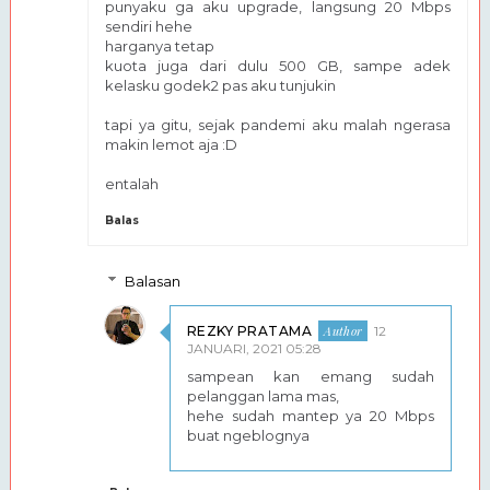
punyaku ga aku upgrade, langsung 20 Mbps
sendiri hehe
harganya tetap
kuota juga dari dulu 500 GB, sampe adek
kelasku godek2 pas aku tunjukin
tapi ya gitu, sejak pandemi aku malah ngerasa
makin lemot aja :D
entalah
Balas
Balasan
REZKY PRATAMA
12
JANUARI, 2021 05:28
sampean kan emang sudah
pelanggan lama mas,
hehe sudah mantep ya 20 Mbps
buat ngeblognya