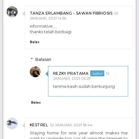
TANZA ERLAMBANG - SAWAN FIBRIOSIS
10
JANUARI, 2021 14:55
informative....
thanks telah berbagi
Balas
Balasan
REZKY PRATAMA
12
JANUARI, 2021 05:29
terima kasih sudah berkunjung
Balas
KESTREL
10 JANUARI, 2021 18:44
Staying home for one year almost makes me
want to upgrade too cos of using the internet to