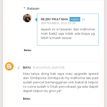
Balasan
REZKY PRATAMA
22
SEPTEMBER, 2021 20:26
sejauh ini si tawaran dari indihome
mah baik2 saja tidak ada biaya yg
lebih si,masih sesuai
Balas
BAYU
19 AGUSTUS, 2021 11:33
Mau tanya dong kak saya mau upgrade speed
dari 10mbps ke 20mbps di my Indihome lalu pad
sudah pencet berlangganan nnti bakal di telpon
cs cuma sudah 4-5 kali percobaan ga ada dapet
dapet telpon itu gmn ya?
Balas