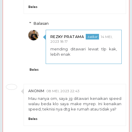
Balas
Balasan
REZKY PRATAMA
14 MEI,
2023 18:17
mending ditawari lewat tlp kak,
lebih enak
Balas
ANONIM
08 MEI, 2023 22:43
Mau nanya om, saya jg ditawari kenaikan speed
walau beda klo saya make myrep. Ini kenaikan
speed, teknisi nya dtg ke rumah atau tidak ya?
Balas