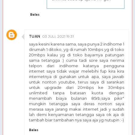
Balas
TUAN
03 JULI, 2021 19:31
saya kesini karena sama, saya punya 2 indihome 1
dirumah 1 ditoko, yg di rumah 10mbps yg di toko
20mbps kalau yg di toko bayarnya patungan
sama tetangga :) cuma tadi sore saya nerima
telpon dari indihome katanya pengguna
internet saya tidak wajar melebihi fup kira kira
internetnya di gunakan untuk apa, saya jawab
untuk nonton youtube, terus saya di sarankan
untuk upgrade dari 20mbps ke 30mbps
unlimited tanpa batasan kuota dengan
menambah biaya bulanan 85rb,saya pikir"
mungkin tetangga saya deras nonton saya
merasa saya jarang makai internet jadi y sudah
lah demi kenyamanan tetangga saya ok aja di
tambah biar tambahan nya saya aja yg nutupin :-)
Balas