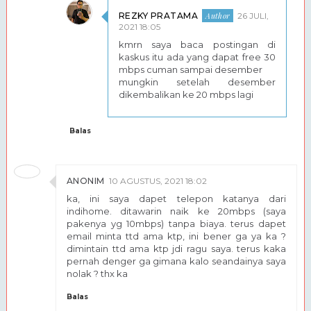
REZKY PRATAMA
26 JULI,
2021 18:05
kmrn saya baca postingan di
kaskus itu ada yang dapat free 30
mbps cuman sampai desember
mungkin setelah desember
dikembalikan ke 20 mbps lagi
Balas
ANONIM
10 AGUSTUS, 2021 18:02
ka, ini saya dapet telepon katanya dari
indihome. ditawarin naik ke 20mbps (saya
pakenya yg 10mbps) tanpa biaya. terus dapet
email minta ttd ama ktp, ini bener ga ya ka ?
dimintain ttd ama ktp jdi ragu saya. terus kaka
pernah denger ga gimana kalo seandainya saya
nolak ? thx ka
Balas