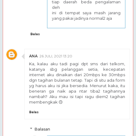
tiap daerah beda pengalaman
deh
ini di tempat saya masih jarang
yang pakai jadinya normal2 aja
Balas
ANA
26 JULI, 2021 13:20
Ka, kalau aku tadi pagi dpt sms dari telkom,
katanya sbg pelanggan setia, kecepatan
internet aku dinaikan dari 20mbps ke 30mbps
dgn tagihan bulanan tetap. Tapi di situ ada form
yg harus aku isi jika bersedia. Menurut kaka, itu
beneran ga naik apa ntar tiba2 tagihannya
nambah? Aku mau isi tapi ragu diem2 tagihan
membengkak 🙃
Balas
Balasan