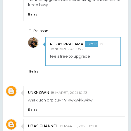
keep busy
Balas
Balasan
REZKY PRATAMA
12
JANUARI, 2021 05:29
feels free to upgrade
Balas
UNKNOWN
18 MARET, 2021 10:23
Anak udh brp cuy??? Kwkwkkwkw
Balas
UBAS CHANNEL
19 MARET, 2021 08:01