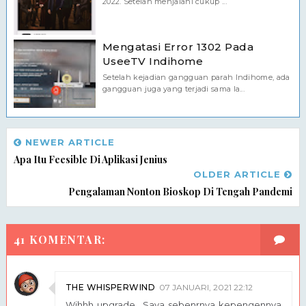
2022. Setelah menjalani cukup ...
Mengatasi Error 1302 Pada
UseeTV Indihome
Setelah kejadian gangguan parah Indihome, ada
gangguan juga yang terjadi sama la...
NEWER ARTICLE
Apa Itu Feesible Di Aplikasi Jenius
OLDER ARTICLE
Pengalaman Nonton Bioskop Di Tengah Pandemi
41 KOMENTAR:
THE WHISPERWIND
07 JANUARI, 2021 22:12
Wihhh upgrade.. Saya sebenrnya kepengennya