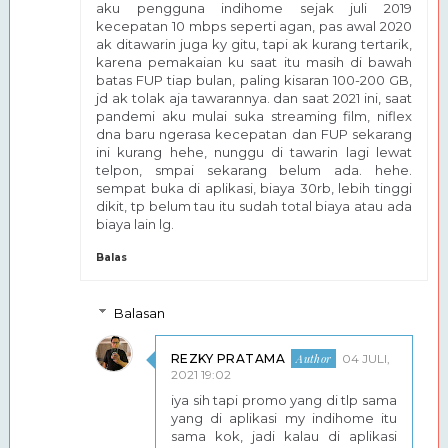
aku pengguna indihome sejak juli 2019
kecepatan 10 mbps seperti agan, pas awal 2020
ak ditawarin juga ky gitu, tapi ak kurang tertarik,
karena pemakaian ku saat itu masih di bawah
batas FUP tiap bulan, paling kisaran 100-200 GB,
jd ak tolak aja tawarannya. dan saat 2021 ini, saat
pandemi aku mulai suka streaming film, niflex
dna baru ngerasa kecepatan dan FUP sekarang
ini kurang hehe, nunggu di tawarin lagi lewat
telpon, smpai sekarang belum ada. hehe.
sempat buka di aplikasi, biaya 30rb, lebih tinggi
dikit, tp belum tau itu sudah total biaya atau ada
biaya lain lg.
Balas
Balasan
REZKY PRATAMA
04 JULI,
2021 19:02
iya sih tapi promo yang di tlp sama
yang di aplikasi my indihome itu
sama kok, jadi kalau di aplikasi