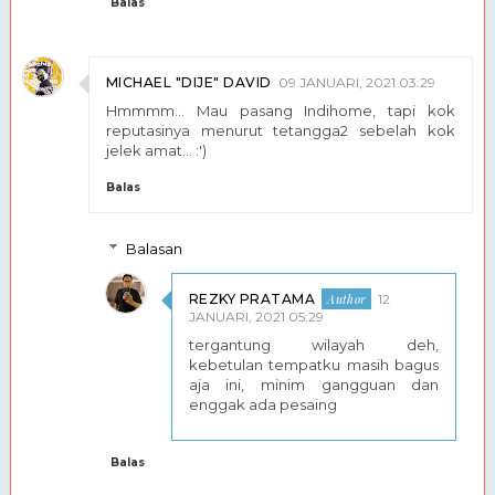
Balas
MICHAEL "DIJE" DAVID
09 JANUARI, 2021 03:29
Hmmmm... Mau pasang Indihome, tapi kok
reputasinya menurut tetangga2 sebelah kok
jelek amat... :')
Balas
Balasan
REZKY PRATAMA
12
JANUARI, 2021 05:29
tergantung wilayah deh,
kebetulan tempatku masih bagus
aja ini, minim gangguan dan
enggak ada pesaing
Balas