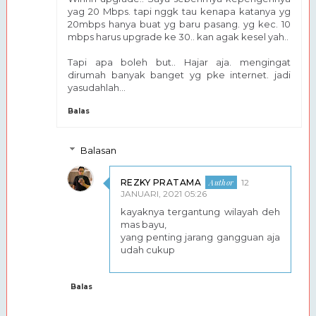
yag 20 Mbps. tapi nggk tau kenapa katanya yg
20mbps hanya buat yg baru pasang. yg kec. 10
mbps harus upgrade ke 30.. kan agak kesel yah..
Tapi apa boleh but.. Hajar aja. mengingat
dirumah banyak banget yg pke internet. jadi
yasudahlah...
Balas
Balasan
REZKY PRATAMA
12
JANUARI, 2021 05:26
kayaknya tergantung wilayah deh
mas bayu,
yang penting jarang gangguan aja
udah cukup
Balas