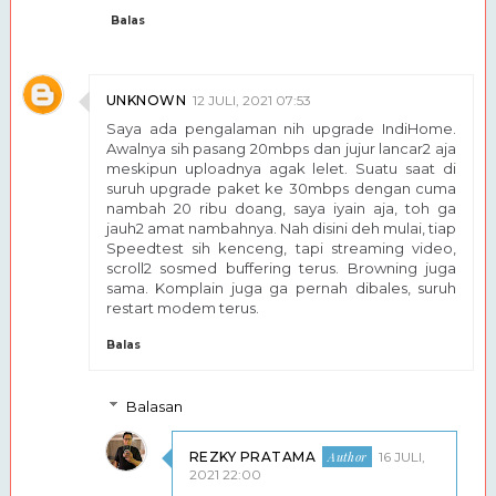
Balas
UNKNOWN
12 JULI, 2021 07:53
Saya ada pengalaman nih upgrade IndiHome.
Awalnya sih pasang 20mbps dan jujur lancar2 aja
meskipun uploadnya agak lelet. Suatu saat di
suruh upgrade paket ke 30mbps dengan cuma
nambah 20 ribu doang, saya iyain aja, toh ga
jauh2 amat nambahnya. Nah disini deh mulai, tiap
Speedtest sih kenceng, tapi streaming video,
scroll2 sosmed buffering terus. Browning juga
sama. Komplain juga ga pernah dibales, suruh
restart modem terus.
Balas
Balasan
REZKY PRATAMA
16 JULI,
2021 22:00