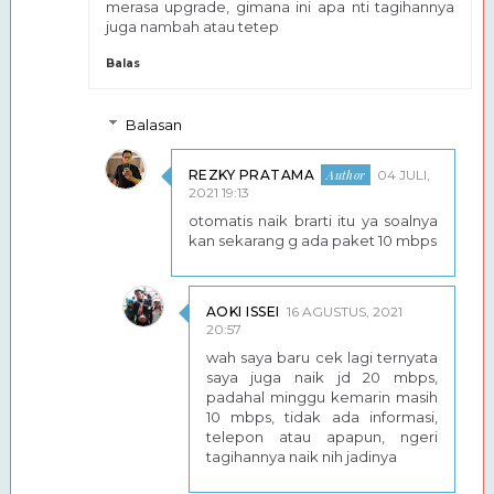
merasa upgrade, gimana ini apa nti tagihannya
juga nambah atau tetep
Balas
Balasan
REZKY PRATAMA
04 JULI,
2021 19:13
otomatis naik brarti itu ya soalnya
kan sekarang g ada paket 10 mbps
AOKI ISSEI
16 AGUSTUS, 2021
20:57
wah saya baru cek lagi ternyata
saya juga naik jd 20 mbps,
padahal minggu kemarin masih
10 mbps, tidak ada informasi,
telepon atau apapun, ngeri
tagihannya naik nih jadinya