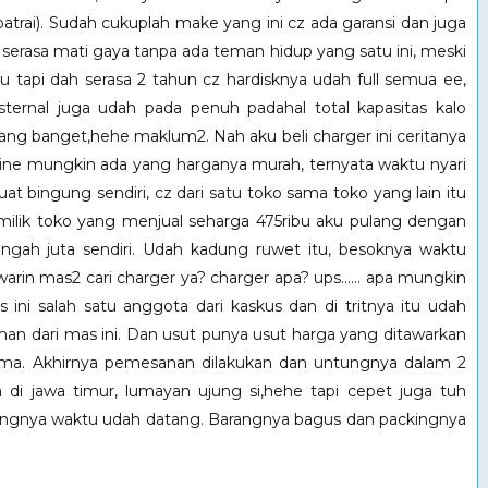
 batrai). Sudah cukuplah make yang ini cz ada garansi dan juga
 serasa mati gaya tanpa ada teman hidup yang satu ini, meski
tapi dah serasa 2 tahun cz hardisknya udah full semua ee,
sternal juga udah pada penuh padahal total kapasitas kalo
urang banget,hehe maklum2. Nah aku beli charger ini ceritanya
 online mungkin ada yang harganya murah, ternyata waktu nyari
bingung sendiri, cz dari satu toko sama toko yang lain itu
lik toko yang menjual seharga 475ribu aku pulang dengan
engah juta sendiri. Udah kadung ruwet itu, besoknya waktu
rin mas2 cari charger ya? charger apa? ups...... apa mungkin
 ini salah satu anggota dari kaskus dan di tritnya itu udah
an dari mas ini. Dan usut punya usut harga yang ditawarkan
ama. Akhirnya pemesanan dilakukan dan untungnya dalam 2
 di jawa timur, lumayan ujung si,hehe tapi cepet juga tuh
rangnya waktu udah datang. Barangnya bagus dan packingnya