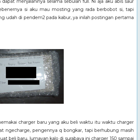
dapat menjalaninya selama sebulan full. Ni aja aku abis saur
Sebenernya si aku mau mosting yang rada berbobot si, tapi
ng udah di pendem2 pada kabur, ya inilah postingan pertama
emakai charger baru yang aku beli waktu itu waktu charger
buat ngecharge, pengennya q bongkar, tapi berhubung masih
uat beli baru, lumayan kalo di surabaya ini charger 150 sampai