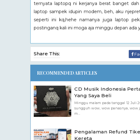
ternyata laptopq ni kerjanya berat banget dah 
laptop sampek idupin modem, beh, aku njepret n
seperti ini kq,hehe namanya juga laptop peke
postinganq kali ini moga aja minggu depan ada 
Share This:
Fa
RECOMMENDED ARTICLES
CD Musik Indonesia Per
Yang Saya Beli
Minggu malam pada tanggal 12 Juli 2
sungguh wow, wow panasnya, wow 
m...
Pengalaman Refund Tike
Kereta