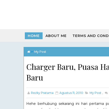
HOME
ABOUT ME
TERMS AND COND
My Post
Charger Baru, Puasa H
Baru
Rezky Pratama
Agustus 11, 2010
My Post
,
Hehe berhubung sekarang ini hari pertama pu