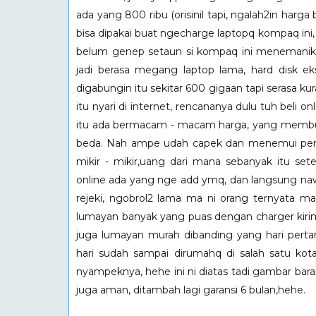
ada yang 800 ribu (orisinil tapi, ngalah2in harga
bisa dipakai buat ngecharge laptopq kompaq ini,
belum genep setaun si kompaq ini menemaniku 
jadi berasa megang laptop lama, hard disk ek
digabungin itu sekitar 600 gigaan tapi serasa k
itu nyari di internet, rencananya dulu tuh beli
itu ada bermacam - macam harga, yang membuat 
beda. Nah ampe udah capek dan menemui pemi
mikir - mikir,uang dari mana sebanyak itu set
online ada yang nge add ymq, dan langsung nawa
rejeki, ngobrol2 lama ma ni orang ternyata mas
lumayan banyak yang puas dengan charger kirim
juga lumayan murah dibanding yang hari pert
hari sudah sampai dirumahq di salah satu kota
nyampeknya, hehe ini ni diatas tadi gambar ba
juga aman, ditambah lagi garansi 6 bulan,hehe.