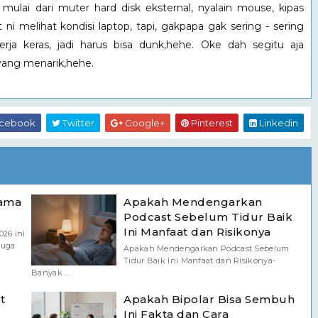
mulai dari muter hard disk eksternal, nyalain mouse, kipas
i melihat kondisi laptop, tapi, gakpapa gak sering - sering
rja keras, jadi harus bisa dunk,hehe. Oke dah segitu aja
yang menarik,hehe.
cebook
Twitter
Google+
Pinterest
Linkedin
tama
Apakah Mendengarkan
Podcast Sebelum Tidur Baik
Ini Manfaat dan Risikonya
026 ini
juga
Apakah Mendengarkan Podcast Sebelum
Tidur Baik Ini Manfaat dan Risikonya-
Banyak ...
t
Apakah Bipolar Bisa Sembuh
Ini Fakta dan Cara