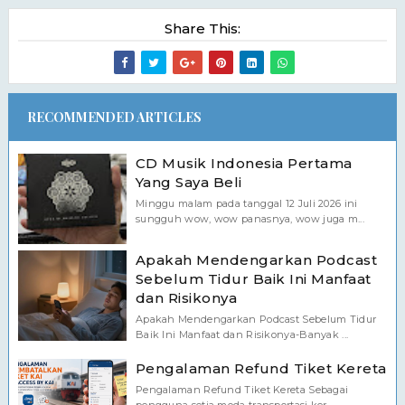
Share This:
RECOMMENDED ARTICLES
CD Musik Indonesia Pertama
Yang Saya Beli
Minggu malam pada tanggal 12 Juli 2026 ini
sungguh wow, wow panasnya, wow juga m...
Apakah Mendengarkan Podcast
Sebelum Tidur Baik Ini Manfaat
dan Risikonya
Apakah Mendengarkan Podcast Sebelum Tidur
Baik Ini Manfaat dan Risikonya-Banyak ...
Pengalaman Refund Tiket Kereta
Pengalaman Refund Tiket Kereta Sebagai
pengguna setia moda transportasi ker...