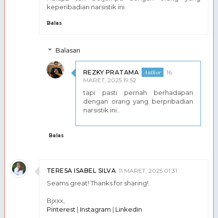
keperibadian narsistik ini.
Balas
Balasan
REZKY PRATAMA
16
MARET, 2025 19:52
tapi pasti pernah berhadapan
dengan orang yang berpribadian
narsistik ini..
Balas
TERESA ISABEL SILVA
11 MARET, 2025 01:31
Seams great! Thanks for sharing!
Bjxxx,
Pinterest
|
Instagram
|
Linkedin