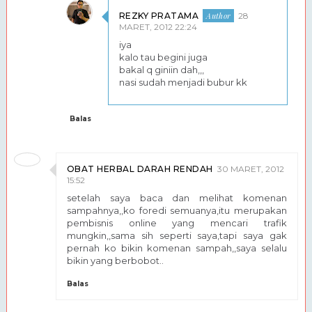
REZKY PRATAMA
28
MARET, 2012 22:24
iya
kalo tau begini juga
bakal q giniin dah,,,
nasi sudah menjadi bubur kk
Balas
OBAT HERBAL DARAH RENDAH
30 MARET, 2012
15:52
setelah saya baca dan melihat komenan
sampahnya,,ko foredi semuanya,itu merupakan
pembisnis online yang mencari trafik
mungkin,,sama sih seperti saya,tapi saya gak
pernah ko bikin komenan sampah,,saya selalu
bikin yang berbobot..
Balas