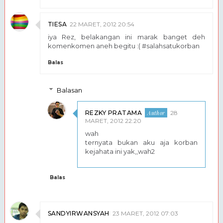
TIESA
22 MARET, 2012 20:54
iya Rez, belakangan ini marak banget deh
komenkomen aneh begitu :( #salahsatukorban
Balas
Balasan
REZKY PRATAMA
28
MARET, 2012 22:20
wah
ternyata bukan aku aja korban
kejahata ini yak,,wah2
Balas
SANDYIRWANSYAH
23 MARET, 2012 07:03