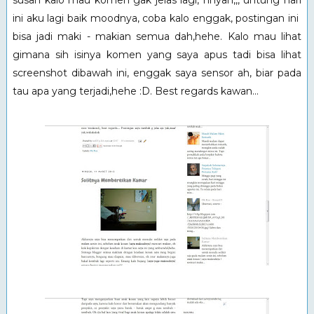
susah kalo mau komen gak jelas lagi, hhyah,,, untung hari
ini aku lagi baik moodnya, coba kalo enggak, postingan ini
bisa jadi maki - makian semua dah,hehe. Kalo mau lihat
gimana sih isinya komen yang saya apus tadi bisa lihat
screenshot dibawah ini, enggak saya sensor ah, biar pada
tau apa yang terjadi,hehe :D. Best regards kawan...