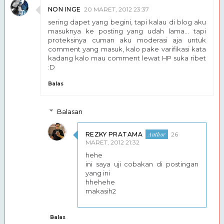
NON INGE
20 MARET, 2012 23:37
sering dapet yang begini, tapi kalau di blog aku
masuknya ke posting yang udah lama... tapi
proteksinya cuman aku moderasi aja untuk
comment yang masuk, kalo pake varifikasi kata
kadang kalo mau comment lewat HP suka ribet
:D
Balas
Balasan
REZKY PRATAMA
26
MARET, 2012 21:32
hehe
ini saya uji cobakan di postingan
yang ini
hhehehe
makasih2
Balas