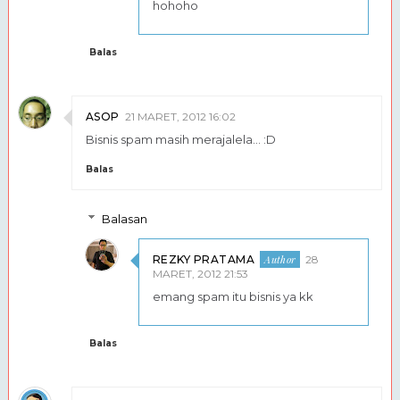
hohoho
Balas
ASOP
21 MARET, 2012 16:02
Bisnis spam masih merajalela... :D
Balas
Balasan
REZKY PRATAMA
28
MARET, 2012 21:53
emang spam itu bisnis ya kk
Balas