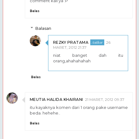
comment kali ya :P
Balas
Balasan
REZKY PRATAMA
26
MARET, 2012 21:37
niat banget dah itu
orang,ahahahahah
Balas
MEUTIA HALIDA KHAIRANI
21 MARET, 2012 09:37
itu kayaknya komen dari 1 orang pake username
beda. hehehe..
Balas