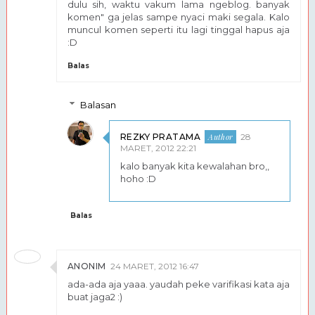
dulu sih, waktu vakum lama ngeblog. banyak
komen" ga jelas sampe nyaci maki segala. Kalo
muncul komen seperti itu lagi tinggal hapus aja
:D
Balas
Balasan
REZKY PRATAMA
28
MARET, 2012 22:21
kalo banyak kita kewalahan bro,,
hoho :D
Balas
ANONIM
24 MARET, 2012 16:47
ada-ada aja yaaa. yaudah peke varifikasi kata aja
buat jaga2 :)