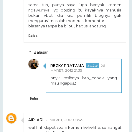
sama tuh, punya saya juga banyak komen
ngawurnya.. yg posting itu kayaknya manusia
bukan vbot. dia kira pemilik blognya gak
mengurusi masalah moderasi komentar..
biasanya tanpa ba bi bu , hapus langsung.
Balas
Balasan
REZKY PRATAMA
26
MARET, 2012 21:35
bnyk mslhnya bro,,,capek yang
mau ngapus2
Balas
AIRI ARI
21 MARET, 2012 08:49
wahhhh dapat spam komen hehehhe, semangat