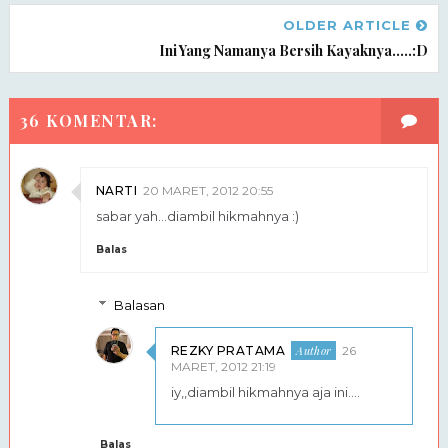
OLDER ARTICLE
Ini Yang Namanya Bersih Kayaknya.....:D
36 KOMENTAR:
NARTI
20 MARET, 2012 20:55
sabar yah...diambil hikmahnya :)
Balas
Balasan
REZKY PRATAMA
26
MARET, 2012 21:19
iy,,diambil hikmahnya aja ini....
Balas