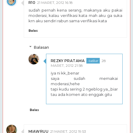
R10
21 MARET, 2012 16:18
sudah pernah kena serang, makanya aku pakai
moderasi, kalau verifikasi kata mah aku ga suka
krn aku sendiri rabun sama verifikasi kata
Balas
Balasan
REZKY PRATAMA
28
MARET, 2012 21:58
iya ni kk,,benar
saya sudah memakai
moderasi,hehe
tapi kudu sering 2 ngeblog ya,,,biar
tau ada komen ato enggak gitu
Balas
MIAWRUU
21 MARET, 2012 19:53