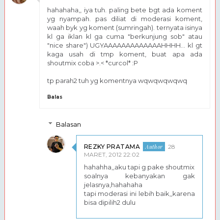
hahahaha,, iya tuh. paling bete bgt ada koment
yg nyampah. pas diliat di moderasi koment,
waah byk yg koment (sumringah). ternyata isinya
kl ga iklan kl ga cuma "berkunjung sob" atau
"nice share") UGYAAAAAAAAAAAAAHHHH... kl gt
kaga usah di tmp koment, buat apa ada
shoutmix coba >.< *curcol* :P
tp parah2 tuh yg komentnya wqwqwqwqwq
Balas
Balasan
REZKY PRATAMA
28
MARET, 2012 22:02
hahahha,,aku tapi g pake shoutmix
soalnya kebanyakan gak
jelasnya,hahahaha
tapi moderasi ini lebih baik,,karena
bisa dipilih2 dulu