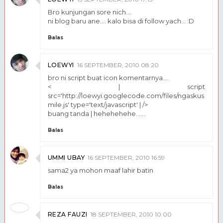
Bro kunjungan sore nich....
ni blog baru ane.... kalo bisa di follow yach... :D
Balas
LOEWYI
16 SEPTEMBER, 2010 08:20
bro ni script buat icon komentarnya....
< | script
src='http://loewyi.googlecode.com/files/ngaskus
mile.js' type='text/javascript' | />
buang tanda | hehehehehe.......
Balas
UMMI UBAY
16 SEPTEMBER, 2010 16:59
sama2 ya mohon maaf lahir batin
Balas
REZA FAUZI
18 SEPTEMBER, 2010 10:00