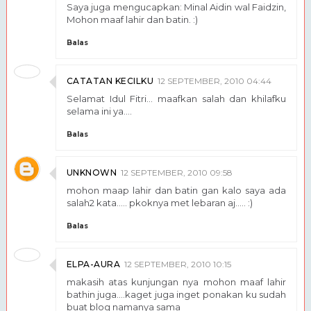
Saya juga mengucapkan: Minal Aidin wal Faidzin,
Mohon maaf lahir dan batin. :)
Balas
CATATAN KECILKU
12 SEPTEMBER, 2010 04:44
Selamat Idul Fitri... maafkan salah dan khilafku
selama ini ya....
Balas
UNKNOWN
12 SEPTEMBER, 2010 09:58
mohon maap lahir dan batin gan kalo saya ada
salah2 kata..... pkoknya met lebaran aj..... :)
Balas
ELPA-AURA
12 SEPTEMBER, 2010 10:15
makasih atas kunjungan nya mohon maaf lahir
bathin juga....kaget juga inget ponakan ku sudah
buat blog namanya sama