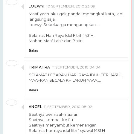
LOEWYI
10 SEPTEMBER, 2010 23:09
Maaf yach aku gak pandai merangkai kata, jadi
langsung saja.
Loewyi Sekeluarga mengucapkan….
Selamat Hari Raya Idul Fitrih 1431H.
Mohon Maaf Lahir dan Batin.
Balas
TRIMATRA
11 SEPTEMBER, 2010 04:04
SELAMAT LEBARAN HARI RAYA IDUL FITRI 1431 H,
MAAFKAN SEGALA KHILAKUH YAAA,,,,
Balas
ANGEL
11 SEPTEMBER, 2010 08:02
Saatnya bermaaf-maafan
Saatnya kembali ke fitri
Saatnya menyambut kemenangan
Selamat hari raya idul fitri 1 syawal 1431 H