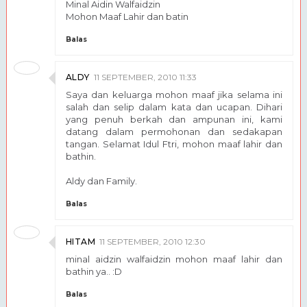
Minal Aidin Walfaidzin
Mohon Maaf Lahir dan batin
Balas
ALDY
11 SEPTEMBER, 2010 11:33
Saya dan keluarga mohon maaf jika selama ini
salah dan selip dalam kata dan ucapan. Dihari
yang penuh berkah dan ampunan ini, kami
datang dalam permohonan dan sedakapan
tangan. Selamat Idul Ftri, mohon maaf lahir dan
bathin.
Aldy dan Family.
Balas
HITAM
11 SEPTEMBER, 2010 12:30
minal aidzin walfaidzin mohon maaf lahir dan
bathin ya.. :D
Balas