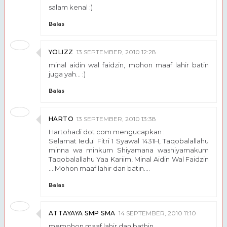
salam kenal :)
Balas
YOLIZZ
13 SEPTEMBER, 2010 12:28
minal aidin wal faidzin, mohon maaf lahir batin
juga yah... :)
Balas
HARTO
13 SEPTEMBER, 2010 13:38
Hartohadi dot com mengucapkan :
Selamat Iedul Fitri 1 Syawal 1431H, Taqobalallahu
minna wa minkum Shiyamana washiyamakum
Taqobalallahu Yaa Kariim, Minal Aidin Wal Faidzin
....Mohon maaf lahir dan batin....
Balas
ATTAYAYA SMP SMA
14 SEPTEMBER, 2010 11:10
memohon maaf lahir dan bathin