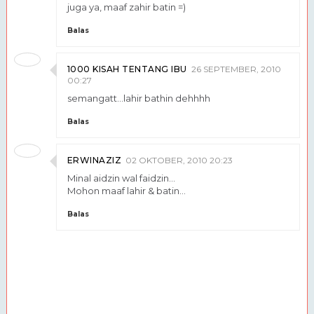
juga ya, maaf zahir batin =)
Balas
1000 KISAH TENTANG IBU
26 SEPTEMBER, 2010
00:27
semangatt...lahir bathin dehhhh
Balas
ERWINAZIZ
02 OKTOBER, 2010 20:23
Minal aidzin wal faidzin...
Mohon maaf lahir & batin...
Balas