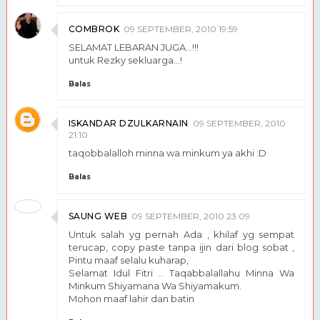
COMBROK
09 SEPTEMBER, 2010 19:59
SELAMAT LEBARAN JUGA...!!!
untuk Rezky sekluarga...!
Balas
ISKANDAR DZULKARNAIN
09 SEPTEMBER, 2010
21:10
taqobbalalloh minna wa minkum ya akhi :D
Balas
SAUNG WEB
09 SEPTEMBER, 2010 23:09
Untuk salah yg pernah Ada , khilaf yg sempat
terucap, copy paste tanpa ijin dari blog sobat ,
Pintu maaf selalu kuharap,
Selamat Idul Fitri .. Taqabbalallahu Minna Wa
Minkum Shiyamana Wa Shiyamakum.
Mohon maaf lahir dan batin