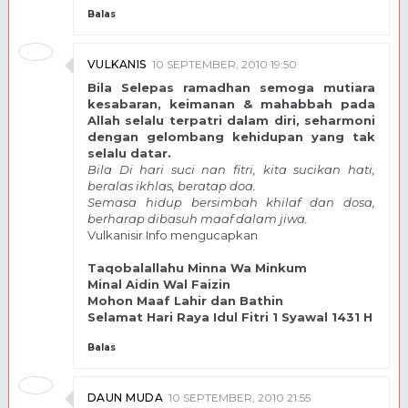
Balas
VULKANIS
10 SEPTEMBER, 2010 19:50
Bila Selepas ramadhan semoga mutiara
kesabaran, keimanan & mahabbah pada
Allah selalu terpatri dalam diri, seharmoni
dengan gelombang kehidupan yang tak
selalu datar.
Bila Di hari suci nan fitri, kita sucikan hati,
beralas ikhlas, beratap doa.
Semasa hidup bersimbah khilaf dan dosa,
berharap dibasuh maaf dalam jiwa.
Vulkanisir Info mengucapkan
Taqobalallahu Minna Wa Minkum
Minal Aidin Wal Faizin
Mohon Maaf Lahir dan Bathin
Selamat Hari Raya Idul Fitri 1 Syawal 1431 H
Balas
DAUN MUDA
10 SEPTEMBER, 2010 21:55