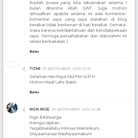
ibadah puasa yang kita laksanakan selama 1
bulan diterima Allah SWT. Juga mohon
dimaafkan apabila selama ini ada komentar-
komentar saya yang saya utarakan di blog
kerabat tidak berkenan di hati kerabat. Semata-
mata karena ketidaktahuan dan ketidakpekaan
saya. Semoga persahabatan dan silaturahmi ini
selalu berkekalan :)
Balas
TOMI
10 SEPTEMBER, 2010 12:47
Selamat Hari Raya Idul Fitri 1431 H
Mohon Maaf Lahir Batin
Balas
NON INGE
10 SEPTEMBER, 2010 14:38
Inge & Keluarga
mengucapkan...
Taqabbalallahu Minnaa Waminkum...
Shiyaamanaa Washiyaamakum