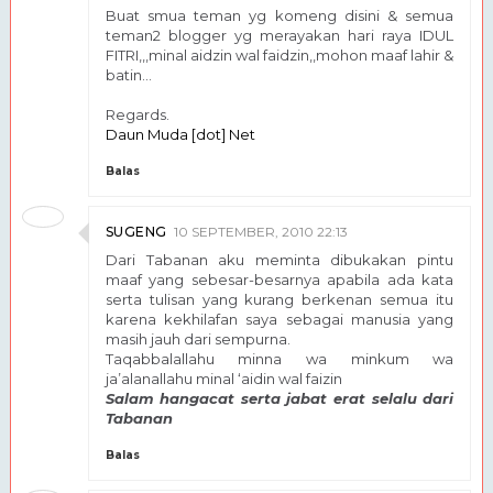
Buat smua teman yg komeng disini & semua
teman2 blogger yg merayakan hari raya IDUL
FITRI,,,minal aidzin wal faidzin,,mohon maaf lahir &
batin…
Regards.
Daun Muda [dot] Net
Balas
SUGENG
10 SEPTEMBER, 2010 22:13
Dari Tabanan aku meminta dibukakan pintu
maaf yang sebesar-besarnya apabila ada kata
serta tulisan yang kurang berkenan semua itu
karena kekhilafan saya sebagai manusia yang
masih jauh dari sempurna.
Taqabbalallahu minna wa minkum wa
ja’alanallahu minal ‘aidin wal faizin
Salam hangacat serta jabat erat selalu dari
Tabanan
Balas