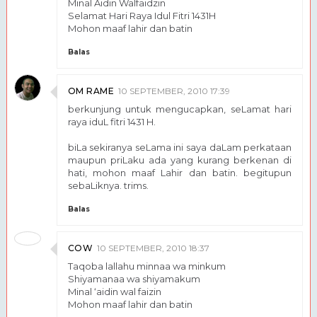
Minal Aidin Walfaidzin
Selamat Hari Raya Idul Fitri 1431H
Mohon maaf lahir dan batin
Balas
OM RAME
10 SEPTEMBER, 2010 17:39
berkunjung untuk mengucapkan, seLamat hari
raya iduL fitri 1431 H.
biLa sekiranya seLama ini saya daLam perkataan
maupun priLaku ada yang kurang berkenan di
hati, mohon maaf Lahir dan batin. begitupun
sebaLiknya. trims.
Balas
COW
10 SEPTEMBER, 2010 18:37
Taqoba lallahu minnaa wa minkum
Shiyamanaa wa shiyamakum
Minal ‘aidin wal faizin
Mohon maaf lahir dan batin