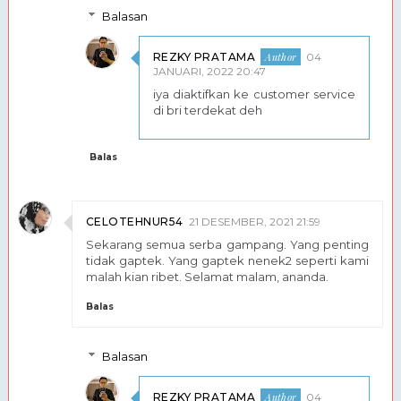
Balasan
REZKY PRATAMA
04
JANUARI, 2022 20:47
iya diaktifkan ke customer service
di bri terdekat deh
Balas
CELOTEHNUR54
21 DESEMBER, 2021 21:59
Sekarang semua serba gampang. Yang penting
tidak gaptek. Yang gaptek nenek2 seperti kami
malah kian ribet. Selamat malam, ananda.
Balas
Balasan
REZKY PRATAMA
04