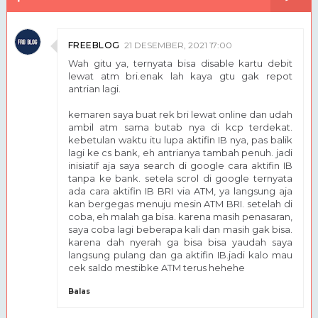
FREEBLOG
21 DESEMBER, 2021 17:00
Wah gitu ya, ternyata bisa disable kartu debit
lewat atm bri.enak lah kaya gtu gak repot
antrian lagi.
kemaren saya buat rek bri lewat online dan udah
ambil atm sama butab nya di kcp terdekat.
kebetulan waktu itu lupa aktifin IB nya, pas balik
lagi ke cs bank, eh antrianya tambah penuh. jadi
inisiatif aja saya search di google cara aktifin IB
tanpa ke bank. setela scrol di google ternyata
ada cara aktifin IB BRI via ATM, ya langsung aja
kan bergegas menuju mesin ATM BRI. setelah di
coba, eh malah ga bisa. karena masih penasaran,
saya coba lagi beberapa kali dan masih gak bisa.
karena dah nyerah ga bisa bisa yaudah saya
langsung pulang dan ga aktifin IB.jadi kalo mau
cek saldo mestibke ATM terus hehehe
Balas