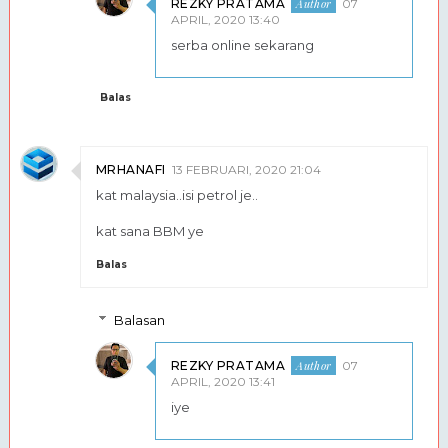
REZKY PRATAMA
07
APRIL, 2020 13:40
serba online sekarang
Balas
MRHANAFI
13 FEBRUARI, 2020 21:04
kat malaysia..isi petrol je..
kat sana BBM ye
Balas
Balasan
REZKY PRATAMA
07
APRIL, 2020 13:41
iye