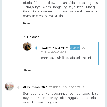
ditolak/tidak diallow malah tidak bisa login si
LinkAja nya. Alhasil langsung saya install ulang. :)
Kalau tetap seperti itu rasanya susah bersaing
dengan e-wallet yang lain.
Balas
Balasan
REZKY PRATAMA
07
APRIL, 2020 13:43
ehm, saya sih fine2 aja selama ini
Balas
RUDI CHANDRA
17 FEBRUARI, 2020 17:46
Semoga aja ke depannya semua spbu bisa
bayar pake e-money, biar nggak harus selalu
bawa banyak uang cash.