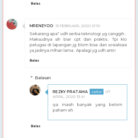
Balas
MRENEYOO
13 FEBRUARI, 2020 21:10
Sekarang apa" udh serba teknologi yg canggih...
Maksudnya sih biar cpt dan praktis.. Tpi klo
petugas di lapangan jg blom bisa dan sosialisasi
ya jadinya mlhan lama.. Apalagi yg udh antri
Balas
Balasan
REZKY PRATAMA
07
APRIL, 2020 13:41
iya masih banyak yang belom
paham sih
Balas