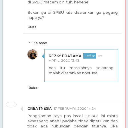
di SPBU macem gini tuh, hehehe.
Bukannya di SPBU kita disarankan ga pegang
hape ya?
Balas
Balasan
REZKY PRATAMA
07
APRIL, 2020 13:43
nah itu masalahnya sekarang
malah disarankan nontunai
Balas
GREATNESIA
17 FEBRUARI, 2020 14:24
Pengalaman saya pas install LinkAja ini minta
akses yang aneh2 padahal tidak diperlukan dan
tidak ada hubungan dengan fiturnya. Jika