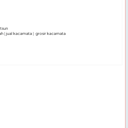
tsun
ah
|
jual kacamata
|
grosir kacamata