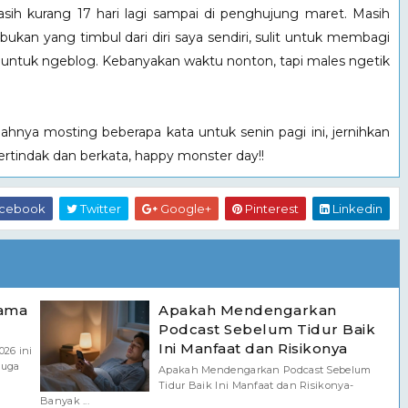
 masih kurang 17 hari lagi sampai di penghujung maret. Masih
ibukan yang timbul dari diri saya sendiri, sulit untuk membagi
untuk ngeblog. Kebanyakan waktu nonton, tapi males ngetik
lahnya mosting beberapa kata untuk senin pagi ini, jernihkan
 bertindak dan berkata, happy monster day!!
cebook
Twitter
Google+
Pinterest
Linkedin
tama
Apakah Mendengarkan
Podcast Sebelum Tidur Baik
Ini Manfaat dan Risikonya
026 ini
juga
Apakah Mendengarkan Podcast Sebelum
Tidur Baik Ini Manfaat dan Risikonya-
Banyak ...