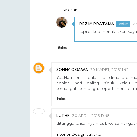
Balasan
REZKY PRATAMA
17
tapi cukup menakutkan kaya
Balas
SONNY OGAWA
20 MARET, 2016 11:42
Ya...Hari senin adalah hari dimana di mul
adalah hari paling sibuk kalau m
semangat...semangat seperti monster ma
Balas
LUTHFI
30 APRIL, 2016 19:48
ditunggu tulisannya mas bro.. semangat
Interior Design Jakarta