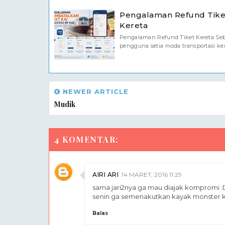
Pengalaman Refund Tike
Kereta
Pengalaman Refund Tiket Kereta Se
pengguna setia moda transportasi ker.
NEWER ARTICLE
Mudik
4 KOMENTAR:
AIRI ARI
14 MARET, 2016 11:29
sama jari2nya ga mau diajak kompromi :
senin ga semenakutkan kayak monster k
Balas