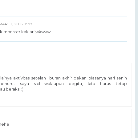
 MARET, 2016 05:17
k monster kak ari,wkwkw
ainya aktivitas setelah liburan akhir pekan..biasanya hari senin
enurut saya sich...walaupun begitu, kita harus tetap
u beraksi :)
 hehe