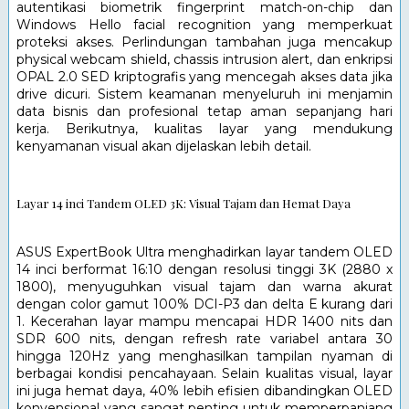
autentikasi biometrik fingerprint match-on-chip dan 
Windows Hello facial recognition yang memperkuat 
proteksi akses. Perlindungan tambahan juga mencakup 
physical webcam shield, chassis intrusion alert, dan enkripsi 
OPAL 2.0 SED kriptografis yang mencegah akses data jika 
drive dicuri. Sistem keamanan menyeluruh ini menjamin 
data bisnis dan profesional tetap aman sepanjang hari 
kerja. Berikutnya, kualitas layar yang mendukung 
kenyamanan visual akan dijelaskan lebih detail.
Layar 14 inci Tandem OLED 3K: Visual Tajam dan Hemat Daya
ASUS ExpertBook Ultra menghadirkan layar tandem OLED 
14 inci berformat 16:10 dengan resolusi tinggi 3K (2880 x 
1800), menyuguhkan visual tajam dan warna akurat 
dengan color gamut 100% DCI-P3 dan delta E kurang dari 
1. Kecerahan layar mampu mencapai HDR 1400 nits dan 
SDR 600 nits, dengan refresh rate variabel antara 30 
hingga 120Hz yang menghasilkan tampilan nyaman di 
berbagai kondisi pencahayaan. Selain kualitas visual, layar 
ini juga hemat daya, 40% lebih efisien dibandingkan OLED 
konvensional yang sangat penting untuk memperpanjang 