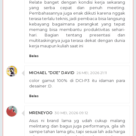
Relate banget dengan kondisi kerja sekarang
yang serba cepat dan penuh meeting.
Pembahasannya juga enak diikuti karena nggak
terasa terlalu teknis, jadi pembaca bisa langsung
kebayang bagaimana perangkat yang tepat
memang bisa membantu produktivitas sehari-
hari. Bagian tentang presentasi dan
multitaskingnya juga terasa dekat dengan dunia
kerja maupun kuliah saat ini
Balas
MICHAEL "DIJE" DAVID
26 MEI, 2026 21:11
color gamut 100% di DCI-P3 itu idaman para
desainer :D.
Balas
MRENEYOO
30 MEI, 2026 09:12
Asus ni brand lama yg udah cukup malang
melintang dan bagus juga performanya, gila sih
sampe tahan lama gitu, tapi sesuai lah ada harga