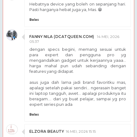
Hebatnya device yang boleh on sepanjang hari.
Pasti harganya hebat juga ya, Mas. 😁
Balas
FANNY NILA (DCATQUEEN.COM)
14 MEI, 2026
05:37
dengan specs begini, memang sesuai untuk
para expert dan pengguna pro yg
mengandalkan gadget untuk kerjaannya yaaa...
harga mahal pun udah sebanding dengan
features yang didapat.
asus juga dah lama jadi brand favoritku mas,
apalagi setelah pakai sendiri... ngerasain banget
ini laptop tangguh, awet... apalagi produknya itu
beragam.... dari yg buat pelajar, sampai yg pro
expert series pun ada
Balas
ELZORA BEAUTY
16 MEI, 2026 15:15