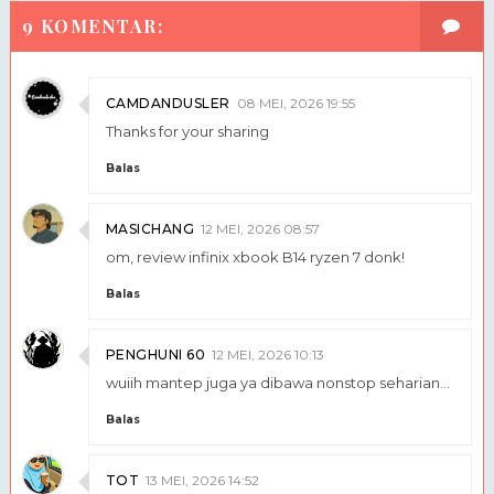
9 KOMENTAR:
CAMDANDUSLER
08 MEI, 2026 19:55
Thanks for your sharing
Balas
MASICHANG
12 MEI, 2026 08:57
om, review infinix xbook B14 ryzen 7 donk!
Balas
PENGHUNI 60
12 MEI, 2026 10:13
wuiih mantep juga ya dibawa nonstop seharian...
Balas
TOT
13 MEI, 2026 14:52